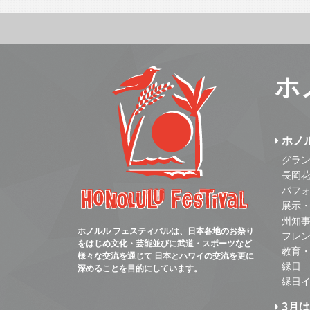
ホ
ホノ
グラ
長岡
パフ
展示
州知
ホノルル フェスティバルは、日本各地のお祭り
フレ
をはじめ文化・芸能並びに武道・スポーツなど
教育
様々な交流を通じて 日本とハワイの交流を更に
縁日
深めることを目的にしています。
縁日
3月