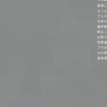
参加し
もっ
フェス
日本
修学
町お
お祭
世界
フラ
その
参加