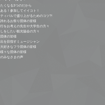
たくなる3つのだから
とある！参加してイイコト！
ティバルで盛り上がるためのコツ?!
の誇れるお祭り団体の皆様
旅行をお考えの先生や大学生の方々
こしをしたい観光協会の方々
り団体の皆様
進出を目指すミュージシャン
が大好きなフラ団体の皆様
他様々な団体の皆様
者のみなさまの声