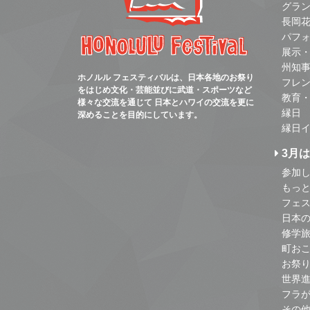
グラ
長岡
パフ
展示
州知
ホノルル フェスティバルは、日本各地のお祭り
フレ
をはじめ文化・芸能並びに武道・スポーツなど
教育
様々な交流を通じて 日本とハワイの交流を更に
縁日
深めることを目的にしています。
縁日
3月
参加し
もっ
フェス
日本
修学
町お
お祭
世界
フラ
その