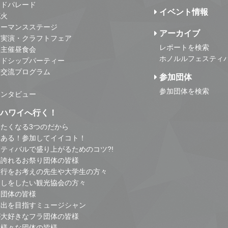
ンドパレード
イベント情報
花火
ォーマンスステージ
アーカイブ
・実演・クラフトフェア
レポートを検索
事主催昼食会
ホノルルフェスティ
ンドシップパーティー
・交流プログラム
参加団体
参加団体を検索
インタビュー
はハワイへ行く！
たくなる3つのだから
とある！参加してイイコト！
ティバルで盛り上がるためのコツ?!
の誇れるお祭り団体の皆様
旅行をお考えの先生や大学生の方々
こしをしたい観光協会の方々
り団体の皆様
進出を目指すミュージシャン
が大好きなフラ団体の皆様
他様々な団体の皆様