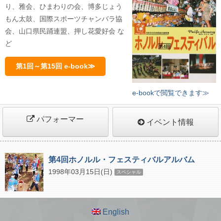
り、雅会、ひまわりの会、博多じょう
もん太鼓、国際スポーツチャンバラ協
会、山口県民踊連盟、押し花愛好会 な
ど
第1回～第15回 e-book≫
e-bookで閲覧できます≫
パフォーマー
イベント情報
第4回ホノルル・フェスティバルアルバム
1998年03月15日(日)
スペシャル
English