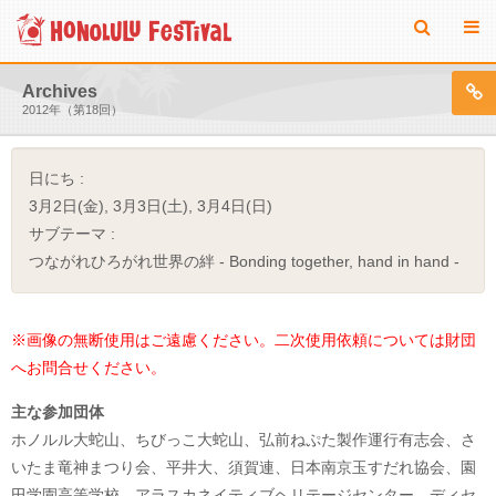
Archives
2012年（第18回）
日にち :
3月2日(金), 3月3日(土), 3月4日(日)
サブテーマ :
つながれひろがれ世界の絆 - Bonding together, hand in hand -
※画像の無断使用はご遠慮ください。二次使用依頼については財団
へお問合せください。
主な参加団体
ホノルル大蛇山、ちびっこ大蛇山、弘前ねぷた製作運行有志会、さ
いたま竜神まつり会、平井大、須賀連、日本南京玉すだれ協会、園
田学園高等学校、アラスカネイティブヘリテージセンター、ディセ