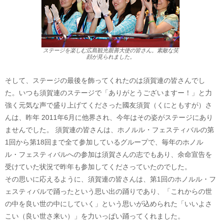
ステージを楽しむ広島観光親善大使の皆さん。素敵な笑
顔が見られました。
そして、ステージの最後を飾ってくれたのは須賀連の皆さんでし
た。いつも須賀連のステージで「ありがとうございますー！」と力
強く元気な声で盛り上げてくださった國友須賀（くにともすが）さ
んは、昨年 2011年6月に他界され、今年はその姿がステージにあり
ませんでした。 須賀連の皆さんは、ホノルル・フェスティバルの第
1回から第18回まで全て参加しているグループで、毎年のホノル
ル・フェスティバルへの参加は須賀さんの志でもあり、余命宣告を
受けていた状況で昨年も参加してくださっていたのでした。
その思いに応えるように、須賀連の皆さんは、第1回のホノルル・フ
ェスティバルで踊ったという思い出の踊りであり、「これからの世
の中を良い世の中にしていく」という思いが込められた「いいよさ
こい（良い世さ来い）」を力いっぱい踊ってくれました。