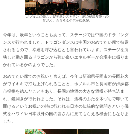
ホノルルの新しい日本食レストラン「南山枝魯枝魯」の
皆さん。もちろん今年が初参加。
今年は、辰年ということもあって、ステージでは中国のドラゴンダ
ンスが行われました。ドラゴンダンスは中国のおめでたい席で披露
されるもので、幸運を呼び込むとも言われています。ステージを所
狭しと動き回るドラゴンから強い良いエネルギーが会場中に振りま
かれているかのようでした。
おめでたい席でのお祝いと言えば、今年は新潟県長岡市の長岡花火
がワイキキで打ち上げられることと、ホノルル市と長岡市が姉妹都
市提携を結んだこともあり、長岡の地酒の大きな酒樽が持ち込ま
れ、鏡開きが行われました。それは、酒樽のふたを木づちで叩いて
開けるというお祝いの時に行われる日本の伝統的な鏡開きという儀
式をハワイや日本以外の国の皆さんに見てもらえる機会にもなりま
した。