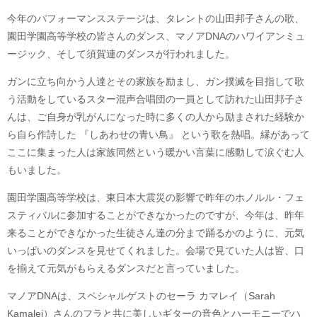
今年のパフォーマンスステージは、タレントの山田邦子さんの歌、
園田学園高等学校の皆さんのダンス、マノアDNAのハワイアンミュ
ージック、そして須賀連のダンスが行われました。
ガンに立ち向かう人達とその家族を励まし、ガン撲滅を目指して歌
う活動をしているスター混声合唱団の一員として訪れた山田邦子さ
んは、ご自身が乳がんになった時に多くの人から励まされた経験か
ら自ら作詩した 『しあわせの青い鳥』 という歌を熱唱。縁があって
ここに集まった人は家族同然という暖かい言葉に感動して涙ぐむ人
もいました。
園田学園高等学校は、東日本大震災の影響で昨年のホノルル・フェ
スティバルに参加することができなかったのですが、今年は、昨年
来ることができなかった生徒さん達の分まで踊るかのように、元気
いっぱいのダンスを見せてくれました。会場で見ていた人は皆、口
を揃えて元気がもらえるダンスだと言っていました。
マノアDNAは、スペシャルゲストのセーラ カマレイ（Sarah
Kamalei）さんのフラと共に美しいギターの音色とハーモニーでハ