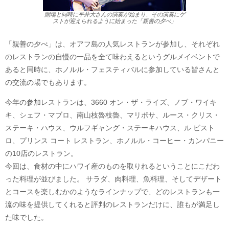
開場と同時に平井大さんの演奏が始まり、その演奏にゲ
ストが迎えられるように始まった「親善の夕べ」
「親善の夕べ」は、オアフ島の人気レストランが参加し、それぞれ
のレストランの自慢の一品を全て味わえるというグルメイベントで
あると同時に、ホノルル・フェスティバルに参加している皆さんと
の交流の場でもあります。
今年の参加レストランは、3660 オン・ザ・ライズ、ノブ・ワイキ
キ、シェフ・マブロ、南山枝魯枝魯、マリポサ、ルース・クリス・
ステーキ・ハウス、ウルフギャング・ステーキハウス、ル ビスト
ロ、プリンス コート レストラン、ホノルル・コーヒー・カンパニー
の10店のレストラン。
今回は、食材の中にハワイ産のものを取りれるということにこだわ
った料理が並びました。 サラダ、肉料理、魚料理、そしてデザート
とコースを楽しむかのようなラインナップで、どのレストランも一
流の味を提供してくれると評判のレストランだけに、誰もが満足し
た味でした。