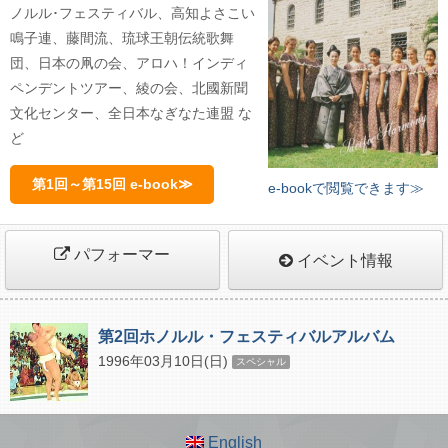
ノルル･フェスティバル、高知よさこい
鳴子連、藤間流、琉球王朝伝統歌舞
団、日本の凧の会、アロハ！インディ
ペンデントツアー、綾の会、北國新聞
文化センター、全日本なぎなた連盟 な
ど
第1回～第15回 e-book≫
e-bookで閲覧できます≫
パフォーマー
イベント情報
第2回ホノルル・フェスティバルアルバム
1996年03月10日(日)
スペシャル
English