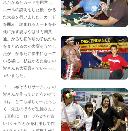
れたかるたカードを用意し、
ルールの説明をした後、かる
た大会を行いました。カード
を囲み、読まれるカードを必
死に探す姿はやはり万国共
通。かるた初体験の子供たち
をまとめるのが大変そうでし
たが、かるたに夢中になって
いる姿に「杉並かるた会」の
皆さんも大変喜んでいらっし
ゃいました。
「エコ布ぞうりサークル」の
皆さんが作っていた布のぞう
りは、とても珍しかったらし
く、先生のほうが生徒さんよ
り真剣に「ロープを2本と古
いTシャツとかを利用して作
ればいいのね」と何度も作り