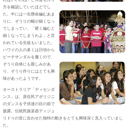
方を確認していたほどでし
た。中には一生懸命編むあま
りに、ぞうりの幅が細くなっ
てしまってい、「硬く編むと
細くなってしまうわよ」と言
われている生徒もいました。
ハワイの人の多くは日頃から
ビーチサンダルを履くので、
ぞうり自体にも親しみがあ
り、ぞうり作りにはとても興
味があったようです。
オーストラリア「ディセンダ
ンス」は、原住民アボリジニ
のダンスを子供達の目の前で
披露。伝統民族楽器ディジュ
リドゥの音に合わせた独特の動きをとても興味深く見入っていまし
た。