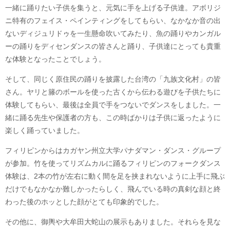
一緒に踊りたい子供を集うと、元気に手を上げる子供達。アボリジ
ニ特有のフェイス・ペインティングをしてもらい、なかなか音の出
ないディジュリドゥを一生懸命吹いてみたり、魚の踊りやカンガル
ーの踊りをディセンダンスの皆さんと踊り、子供達にとっても貴重
な体験となったことでしょう。
そして、同じく原住民の踊りを披露した台湾の「九族文化村」の皆
さん。ヤリと籐のボールを使った古くから伝わる遊びを子供たちに
体験してもらい、最後は全員で手をつないでダンスをしました。一
緒に踊る先生や保護者の方も、この時ばかりは子供に返ったように
楽しく踊っていました。
フィリピンからはカガヤン州立大学パナダマン・ダンス・グループ
が参加。竹を使ってリズムカルに踊るフィリピンのフォークダンス
体験は、2本の竹が左右に動く間を足を挟まれないように上手に飛ぶ
だけでもなかなか難しかったらしく、飛んでいる時の真剣な顔と終
わった後のホッとした顔がとても印象的でした。
その他に、御輿や大牟田大蛇山の展示もありました。それらを見な