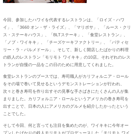
今回、参加したハワイを代表するレストランは、「ロイズ・ハワ
イ」、「3660 オン・ザ・ライズ」、「マリポサ」、「ルース・クリ
ス・ステーキハウス」、「BLTステーキ」、「食堂レストラン」、
「ノブ・ワイキキ」、「チーズケーキファクトリー」、「パティセ
リー・ラ・パルメドール」、そして、新しく開店したばかりの料理
の鉄人のレストラン「モリモト ワイキキ」の10店。それぞれのレス
トランが自慢の一品をこの日のために用意してくれました。
食堂レストランのブースでは、寿司職人がカリフォルニア・ロール
をその場で巻いて見せるというデモンストレーションが行われ、
次々と巻き寿司を作り出すその見事な手さばきにたくさんの人が集
まりました。カリフォルニア・ロールというアメリカの巻き寿司を
出すことで、日本の人にアメリカのグルメを紹介したかったという
ことでした。
そして今回、何と言っても注目を集めたのが、ワイキキに今年オー
プンしたばかりの鉄人モリモトがプロデュースした「モリモト ワイ