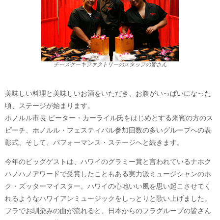
チーズケーキファクトリーのスタッフの皆さん
美味しい料理と美味しいお酒をいただき、お腹がいっぱいになった
頃、ステージが始まります。
ホノルル市長 ピーター・カーライル氏をはじめとする来賓の方のス
ピーチ、ホノルル・フェスティバル参加回数の多いグループへの表
彰式、そして、パフォーマンス・ステージへと続きます。
今年のビッグゲストは、ハワイのグラミー賞と言われているナホク
ハノハノアワードで受賞したこともある実力派ミュージシャンのホ
ク・ズッターマイスター。ハワイの心地いい風を思い起こさせてく
れるようなハワイアンミュージックをしっとりと歌い上げました。
フラでお馴染みの曲が流れると、日本からのフラグループの皆さん