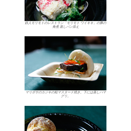
鉄人モリモトのレストラン「モリモト ワイキキ」の豚の
角煮 蒸しパン添え
マリポサのカジキの粒マスタード焼き。下には蒸しハマ
グリ。