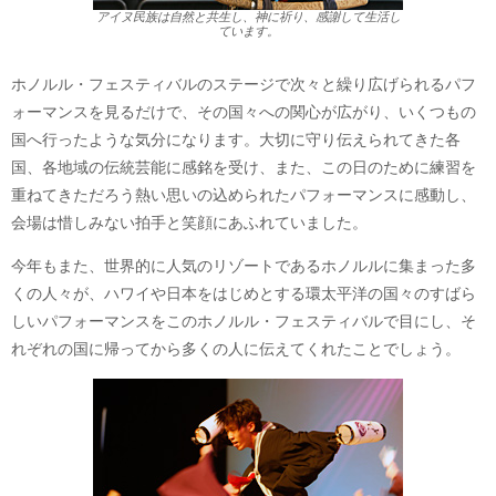
アイヌ民族は自然と共生し、神に祈り、感謝して生活し
ています。
ホノルル・フェスティバルのステージで次々と繰り広げられるパフ
ォーマンスを見るだけで、その国々への関心が広がり、いくつもの
国へ行ったような気分になります。大切に守り伝えられてきた各
国、各地域の伝統芸能に感銘を受け、また、この日のために練習を
重ねてきただろう熱い思いの込められたパフォーマンスに感動し、
会場は惜しみない拍手と笑顔にあふれていました。
今年もまた、世界的に人気のリゾートであるホノルルに集まった多
くの人々が、ハワイや日本をはじめとする環太平洋の国々のすばら
しいパフォーマンスをこのホノルル・フェスティバルで目にし、そ
れぞれの国に帰ってから多くの人に伝えてくれたことでしょう。