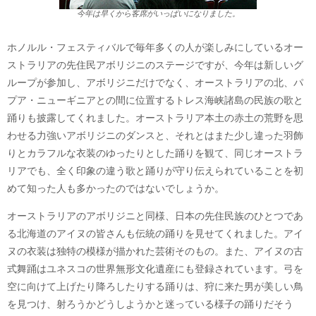
今年は早くから客席がいっぱいになりました。
ホノルル・フェスティバルで毎年多くの人が楽しみにしているオー
ストラリアの先住民アボリジニのステージですが、今年は新しいグ
ループが参加し、アボリジニだけでなく、オーストラリアの北、パ
プア・ニューギニアとの間に位置するトレス海峡諸島の民族の歌と
踊りも披露してくれました。オーストラリア本土の赤土の荒野を思
わせる力強いアボリジニのダンスと、それとはまた少し違った羽飾
りとカラフルな衣装のゆったりとした踊りを観て、同じオーストラ
リアでも、全く印象の違う歌と踊りが守り伝えられていることを初
めて知った人も多かったのではないでしょうか。
オーストラリアのアボリジニと同様、日本の先住民族のひとつであ
る北海道のアイヌの皆さんも伝統の踊りを見せてくれました。アイ
ヌの衣装は独特の模様が描かれた芸術そのもの。また、アイヌの古
式舞踊はユネスコの世界無形文化遺産にも登録されています。弓を
空に向けて上げたり降ろしたりする踊りは、狩に来た男が美しい鳥
を見つけ、射ろうかどうしようかと迷っている様子の踊りだそう