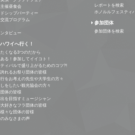
レポートを検索
事主催昼食会
ホノルルフェスティ
ンドシップパーティー
・交流プログラム
参加団体
参加団体を検索
インタビュー
はハワイへ行く！
たくなる3つのだから
とある！参加してイイコト！
ティバルで盛り上がるためのコツ?!
の誇れるお祭り団体の皆様
旅行をお考えの先生や大学生の方々
こしをしたい観光協会の方々
り団体の皆様
進出を目指すミュージシャン
が大好きなフラ団体の皆様
他様々な団体の皆様
者のみなさまの声