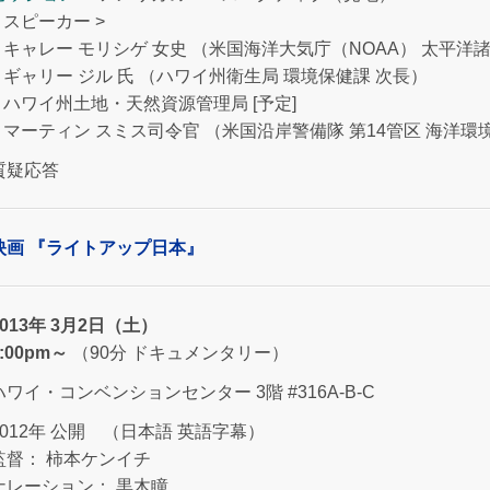
< スピーカー >
– キャレー モリシゲ 女史 （米国海洋大気庁（NOAA） 太平
– ギャリー ジル 氏 （ハワイ州衛生局 環境保健課 次長）
– ハワイ州土地・天然資源管理局 [予定]
– マーティン スミス司令官 （米国沿岸警備隊 第14管区 海洋
質疑応答
映画 『ライトアップ日本』
2013年 3月2日（土）
1:00pm～
（90分 ドキュメンタリー）
ハワイ・コンベンションセンター 3階 #316A-B-C
2012年 公開 （日本語 英語字幕）
監督： 柿本ケンイチ
ナレーション： 黒木瞳