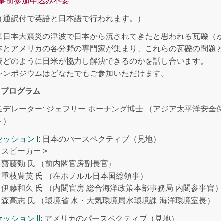
*事前参加申込み不要*
（通訳付で英語と日本語で行われます。）
東日本大震災の津波で日本から流されてきたと思われる瓦礫（
本とアメリカの各分野の専門家が集まり、これらの瓦礫の問題
後どのように日米が協力し解決できるのかを話し合います。
シンポジウムはどなたでもご参加いただけます。
|| プログラム
モデレーター: ジェフリー ホーナング博士 （アジア太平洋安
ト）
セッション I
: 日本のパースペクティブ（見地）
< スピーカー >
– 齋藤勁 氏 （前内閣官房副長官）
– 重枝豊英 氏 （在ホノルル日本国総領事）
– 伊藤和久 氏 （内閣官房 総合海洋政策本部事務局 内閣参事官
– 森高志 氏 （環境省 水・大気環境局水環境課 海洋環境室長）
セッション II
: アメリカのパースペクティブ（見地）