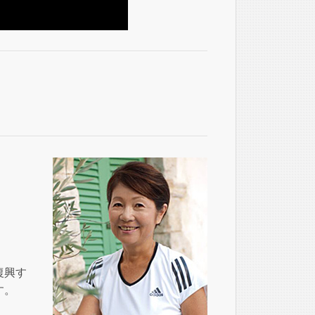
復興す
す。