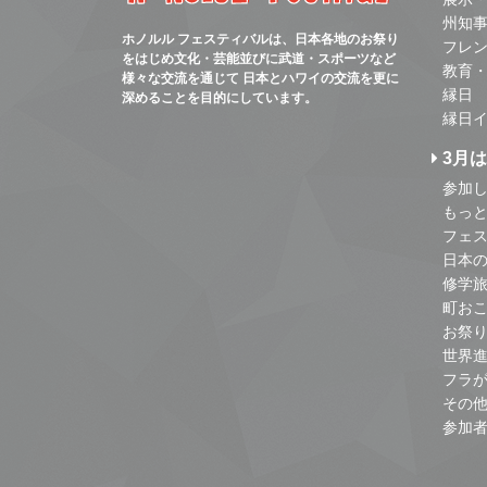
州知
ホノルル フェスティバルは、日本各地のお祭り
フレ
をはじめ文化・芸能並びに武道・スポーツなど
教育
様々な交流を通じて 日本とハワイの交流を更に
縁日
深めることを目的にしています。
縁日
3月
参加し
もっ
フェス
日本
修学
町お
お祭
世界
フラ
その
参加