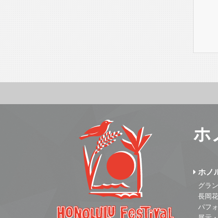
ホ
ホノ
グラ
長岡
パフ
展示