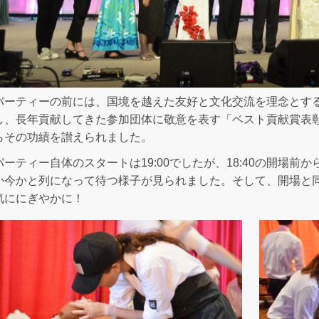
パーティーの前には、国境を越えた友好と文化交流を理念とする
し、長年貢献してきた参加団体に敬意を表す「ベスト貢献賞表彰
らその功績を讃えられました。
パーティー自体のスタートは19:00でしたが、18:40の開場
か今かと列になって待つ様子が見られました。そして、開場と
気ににぎやかに！