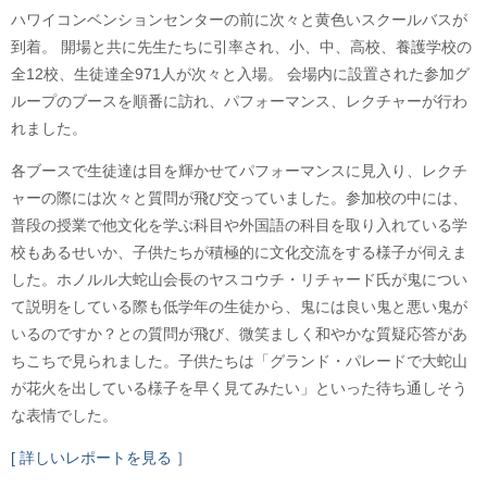
ハワイコンベンションセンターの前に次々と黄色いスクールバスが
到着。 開場と共に先生たちに引率され、小、中、高校、養護学校の
全12校、生徒達全971人が次々と入場。 会場内に設置された参加グ
ループのブースを順番に訪れ、パフォーマンス、レクチャーが行わ
れました。
各ブースで生徒達は目を輝かせてパフォーマンスに見入り、レクチ
ャーの際には次々と質問が飛び交っていました。参加校の中には、
普段の授業で他文化を学ぶ科目や外国語の科目を取り入れている学
校もあるせいか、子供たちが積極的に文化交流をする様子が伺えま
した。ホノルル大蛇山会長のヤスコウチ・リチャード氏が鬼につい
て説明をしている際も低学年の生徒から、鬼には良い鬼と悪い鬼が
いるのですか？との質問が飛び、微笑ましく和やかな質疑応答があ
ちこちで見られました。子供たちは「グランド・パレードで大蛇山
が花火を出している様子を早く見てみたい」といった待ち通しそう
な表情でした。
[ 詳しいレポートを見る ］