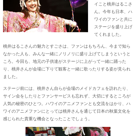
イこと桃井はるこさ
ん。今年も日本、ハ
ワイのファンと共に
ステージを盛り上げ
てくれました。
桃井はるこさんの魅力とすごさは、ファンはもちろん、今まで知ら
なかった人も、みんな一緒にノリノリに盛り上げてしまうというと
ころ。今回も、地元の子供達がステージに上がって一緒に踊った
り、桃井さんが会場に下りて観客と一緒に歌ったりする姿が見られ
ました。
ステージ前には、桃井さん自らが会場のメイドカフェを訪れたり、
サイン会をしたりとファンサービスも忘れず、大切にするところが
人気の秘密のひとつ。ハワイのアニメファンとも交流をはかり、ハ
ワイのアニメファンにとっては桃井さんを通じて日本の秋葉文化を
感じられた貴重な機会となったことでしょう。