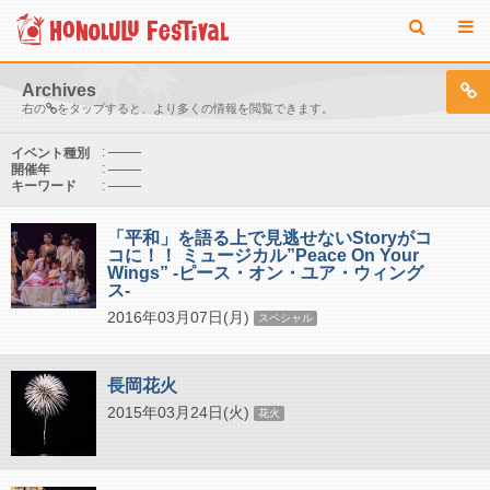
Archives
右の
をタップすると、より多くの情報を閲覧できます。
:
イベント種別
:
開催年
:
キーワード
「平和」を語る上で見逃せないStoryがコ
コに！！ ミュージカル”Peace On Your
Wings” -ピース・オン・ユア・ウィング
ス-
2016年03月07日(月)
スペシャル
長岡花火
2015年03月24日(火)
花火